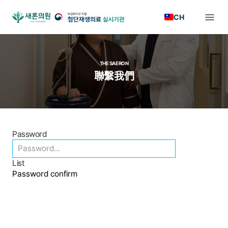
CH
THE SAERON
聯繫我們
Password
List
Password confirm