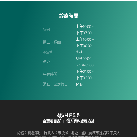
診療時間
上午10:00 ~
월·금
下午07:00
上午10:00 ~
週二、週四
下午09:00
수요일
휴진
오전 09:00
週六
~ 오후 01:00
下午01:00 ~
午休時間
下午02:00
週日・國定假日
休診
自費項目表
個人資料處理方針
商號：賽隆診所 | 負責人：朱勇敏 | 地址：釜山廣域市蓮堤區中央大