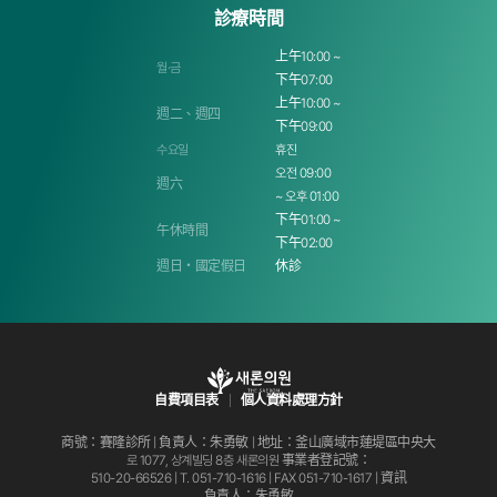
診療時間
上午10:00 ~
월·금
下午07:00
上午10:00 ~
週二、週四
下午09:00
수요일
휴진
오전 09:00
週六
~ 오후 01:00
下午01:00 ~
午休時間
下午02:00
週日・國定假日
休診
自費項目表
個人資料處理方針
商號：賽隆診所 | 負責人：朱勇敏 | 地址：釜山廣域市蓮堤區中央大
로 1077, 상계빌딩 8층 새론의원
事業者登記號：
510-20-66526 | T.
051-710-1616
| FAX 051-710-1617 | 資訊
負責人：朱勇敏