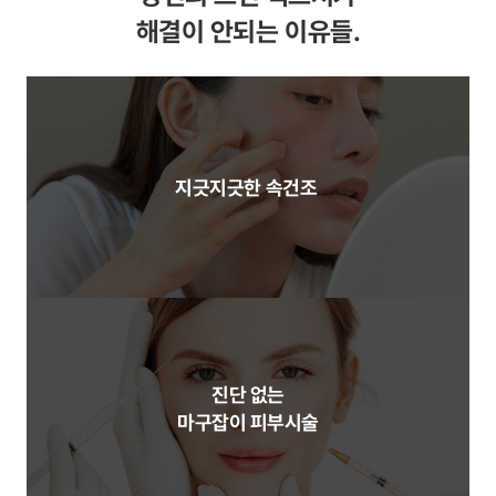
해결이 안되는 이유들.
지긋지긋한
속건조
진단 없는
마구잡이 피부시술