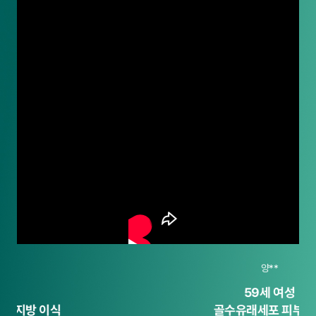
양**
59세 여성
골수유래세포 피부시술