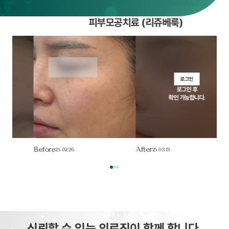
피부모공치료 (리쥬베룩)
로그인
로그인 후
확인 가능합니다.
Before
After
Bef
25.02.26
25.03.13
신뢰할 수 있는 의료진이 함께 합니다.