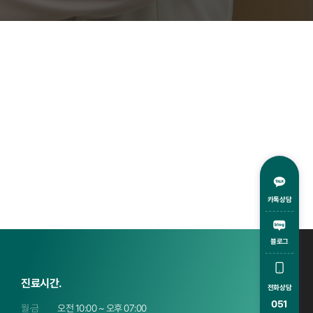
카톡상담
블로그
진료시간.
전화상담
051
월·금
오전 10:00 ~ 오후 07:00