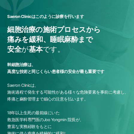
Saeron Clinicはこのように診療を行います
細胞治療の施術プロセスから
痛みを緩和、睡眠麻酔まで
安全
が
基本
です。
幹細胞治療は、
高度な技術と同じくらい患者様の安全が最も重要です
Saeron Clinicは、
施術過程で発生する可能性がある様々な危険要素を事前に考慮し、
疼痛と麻酔管理まで細心の注意を払います。
18年以上生死の最前線にいた
救急医学科専門医のJoo Yongmin 院長が、
豊富な実務経験をもとに
施術に伴う疼痛を積極的に緩和し、