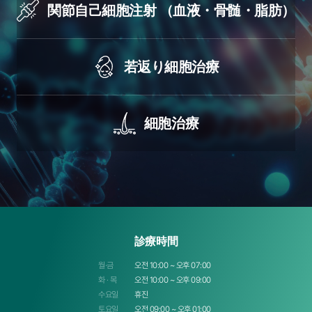
関節自己細胞注射
（血液・骨髄・脂肪）
若返り細胞治療
細胞治療
診療時間
월·금
오전 10:00 ~ 오후 07:00
화 · 목
오전 10:00 ~ 오후 09:00
수요일
휴진
토요일
오전 09:00 ~ 오후 01:00