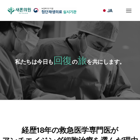
JA
回復
旅
私たちは今日も
の
を共にします。
経歴18年の救急医学専門医が