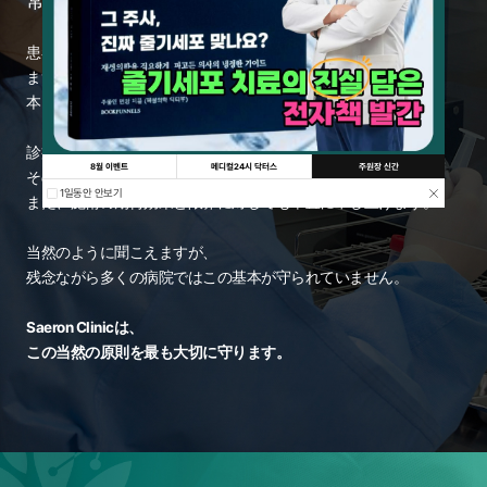
常に診断から始まります。
患者様が望む施術であっても、
まず丁寧に診断し、
本当に必要な治療なのかを慎重に検討します。
診療や施術より優先すべき医学的状況があれば、
8월 이벤트
메디컬24시 닥터스
주원장 신간
その部分からきちんと患者様へご案内いたします。
1일동안 안보기
また、施術の期待効果と限界に対しても率直に申し上げます。
当然のように聞こえますが、
残念ながら多くの病院ではこの基本が守られていません。
Saeron Clinicは、
この当然の原則を最も大切に守ります。