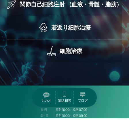
関節自己細胞注射
（血液・骨髄・脂肪）
若返り細胞治療
細胞治療
診療時間
カカオ
電話相談
ブログ
월·금
오전 10:00 ~ 오후 07:00
화 · 목
오전 10:00 ~ 오후 09:00
수요일
휴진
토요일
오전 09:00 ~ 오후 01:00