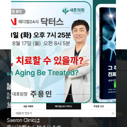
Saeron Clinicはこのように診療を行います
診断から始めます。
計画を立てず
施術することはありません。
8월 이벤트
메디컬24시 닥터스
주원장 신간
1일동안 안보기
Saeron Clinicは