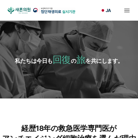
JA
回復
旅
私たちは今日も
の
を共にします。
経歴18年の救急医学専門医が