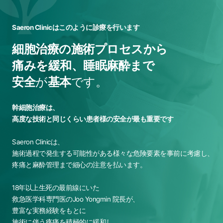
Saeron Clinicはこのように診療を行います
細胞治療の施術プロセスから
痛みを緩和、睡眠麻酔まで
安全
が
基本
です。
幹細胞治療は、
高度な技術と同じくらい患者様の安全が最も重要です
Saeron Clinicは、
施術過程で発生する可能性がある様々な危険要素を事前に考慮し、
疼痛と麻酔管理まで細心の注意を払います。
18年以上生死の最前線にいた
救急医学科専門医のJoo Yongmin 院長が、
豊富な実務経験をもとに
施術に伴う疼痛を積極的に緩和し、