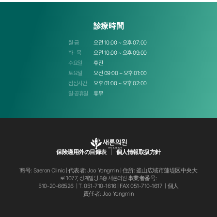
診療時間
월·금
오전 10:00 ~ 오후 07:00
화 · 목
오전 10:00 ~ 오후 09:00
수요일
휴진
토요일
오전 09:00 ~ 오후 01:00
점심시간
오후 01:00 ~ 오후 02:00
일·공휴일
휴무
保険適用外の目録表
個人情報取扱方針
商号: Saeron Clinic | 代表者: Joo Yongmin | 住所: 釜山広域市蓮堤区中央大
로 1077, 상계빌딩 8층 새론의원
事業者番号:
510-20-66526 | T.
051-710-1616
| FAX 051-710-1617 | 個人
責任者: Joo Yongmin