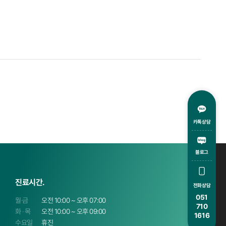
카톡상담
블로그
진료시간.
전화상담
051
월·금
오전 10:00 ~ 오후 07:00
710
화 · 목
오전 10:00 ~ 오후 09:00
1616
수요일
휴진