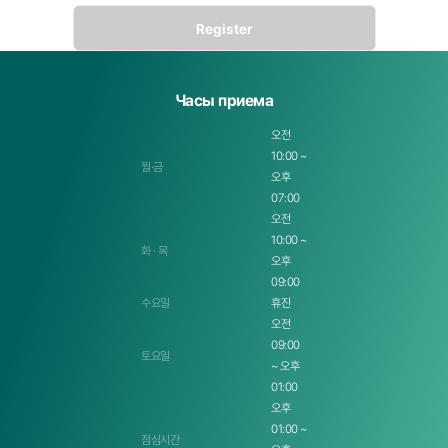
Общая информация о членах
- Время сбора: При заполнении формы ввода
- Обязательные элементы сбора: Имя, контактная информация, электронная почта
Часы приема
- Цель использования: Консультация при использовании услуг
오전
- Срок хранения: Хранение в течение 5 лет
10:00 ~
월·금
Статья 3 Сбор персональных данных с помощью файлов cookie
오후
① Цель использования файлов cookie
07:00
오전
- Предоставление дифференцированной информации в соответствии с областями
интересов человека
10:00 ~
화 · 목
오후
- Анализ частоты доступа или времени посещения и т.д., выявление вкусов и областей
интересов пользователей для использования в качестве меры целевого маркетинга и
09:00
улучшения услуг
수요일
휴진
- Отслеживание информации о купленных товарах и товарах, которые пользователь
오전
просматривал с интересом, для предоставления персонализированных услуг покупок
09:00
토요일
② Эксплуатация и отказ от файлов cookie
~ 오후
01:00
Файлы cookie хранятся на жестком диске компьютера пользователя и идентифицируют
компьютер пользователя, но не идентифицируют пользователя лично.
오후
01:00 ~
Кроме того, клиент может разрешить/отклонить все файлы cookie через настройки веб-
점심시간
браузера или настроить подтверждение каждый раз при сохранении файлов cookie.