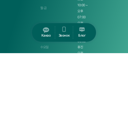
10:00 ~
월·금
오후
07:00
오전
10:00 ~
화 · 목
오후
Какао
Звонок
Блог
09:00
수요일
휴진
오전
09:00
토요일
~ 오후
01:00
오후
01:00 ~
점심시간
오후
02:00
일·공휴일
휴무