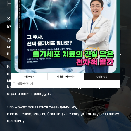
Нет процедур без разбора.
Saeron Clinic
всегда начинает с диагностики.
Даже если пациент хочет провести эту процедуру,
сначала проводим тщательную диагностику
и внимательно оцениваем, действительно ли она необходима.
Если есть медицинская ситуация, которая должна быть
приоритетнее лечения или процедуры,
8월 이벤트
메디컬24시 닥터스
주원장 신간
мы честно информируем об этом в первую очередь.
1일동안 안보기
Кроме того, мы честно объясняем ожидаемые эффекты и
ограничения процедуры.
Это может показаться очевидным, но,
к сожалению, многие больницы не следуют этому основному
принципу.