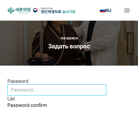
RU
THE SAERON
Задать вопрос
Password
List
Password confirm