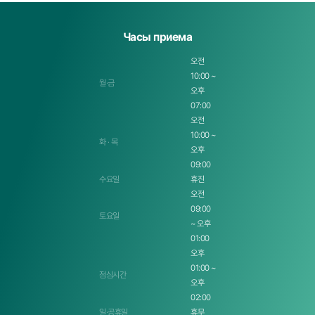
Часы приема
오전
10:00 ~
월·금
오후
07:00
오전
10:00 ~
화 · 목
오후
09:00
수요일
휴진
오전
09:00
토요일
~ 오후
01:00
오후
01:00 ~
점심시간
오후
02:00
일·공휴일
휴무