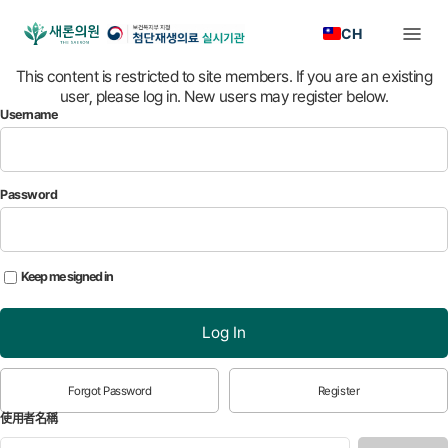
CH
This content is restricted to site members. If you are an existing
user, please log in. New users may register below.
Username
Password
Keep me signed in
Log In
Forgot Password
Register
使用者名稱
*