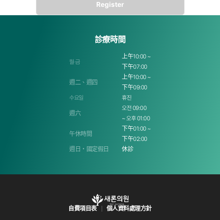
- 必要收集項目：姓名、聯絡方式、電子郵件
- 使用目的：服務使用時諮詢
- 保存期間：保存5年
診療時間
第3條 透過Cookie收集個人資料
上午10:00 ~
① Cookie使用目的
월·금
下午07:00
- 依個人興趣領域提供差異化資訊
上午10:00 ~
週二、週四
- 分析連線頻率或訪問時間等，掌握使用者嗜好和興趣領域，作為目標(target)
下午09:00
行銷及服務改善的指標
수요일
휴진
- 追蹤所購買的商品資訊和感興趣瀏覽的商品，提供個人化購物服務
오전 09:00
週六
~ 오후 01:00
② Cookie運作及拒絕
下午01:00 ~
午休時間
Cookie儲存於使用者電腦硬碟中，可識別使用者電腦但不會個人識別使用者
下午02:00
此外，顧客可透過網頁瀏覽器設定允許/拒絕所有Cookie，或在每次儲存Cookie時進行確認
週日・國定假日
休診
但拒絕儲存Cookie時，無法使用需要登入的部分服務。
③ 拒絕Cookie設定的方法
甲. Internet Explorer的情況
웹 브라우저 상단의 도구 메뉴 > 인터넷 옵션 > 개인정보 탭 > 직접 설정
自費項目表
個人資料處理方針
乙. Chrome的情況