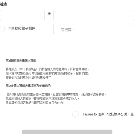
값받기
檢查
*
同意接收電子郵件
第1條 同意收集個人資料
賽隆診所（以下稱「網站」）於顧客加入網站會員時，針對會員條款、
個人資料收集及使用內容設置可點擊「同意」按鈕的程序，點擊「同意」
按鈕即視為同意個人資料收集及使用
第2條 個人資料收集項目及使用目的
「個人資料」是指關於生存個人之資訊，包含該資訊中的姓名、身分證字號等事項，
能識別該個人的資訊（即使該資訊本身無法識別特定個人，
但與其他資訊容易結合即可識別者亦包含在內）
網站收集使用顧客個人資料的目的如下
I agree to (필수) 개인정보수집 및 이용.
一般會員資訊
- 收集時機：填寫表單時