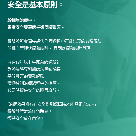
安全
是
基本原則
。
幹細胞治療中，
患者安全與高度技術同樣重要。
賽隆診所會事先評估治療過程中可能出現的各種風險，
並細心管理疼痛和麻醉，
直到疼痛和麻醉管理。
擁有18年以上生死前線經驗的
急診醫學專科醫師朱勇敏院長，
基於豐富的實務經驗
積極控制治療過程中的疼痛，
必要時提供安全的睡眠麻醉。
「治療效果唯有在安全得到保障時才能真正完成。」
賽隆診所無論任何時刻，
都將安全放在首位。