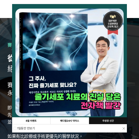
賽隆診所的診療方式如下。
從診斷開始
絕不草率進行治療
賽隆診所
永遠從診斷出發
即使是患者希望的治療，
先仔細診斷，
8월 이벤트
메디컬24시 닥터스
주원장 신간
並謹慎評估是否真有必要進行。
1일동안 안보기
如果有比診療或手術更優先的醫學狀況，