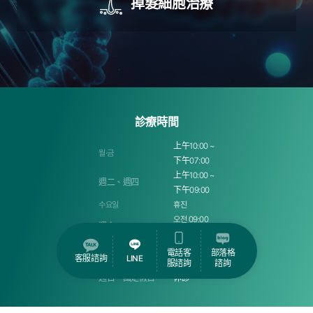
掉髮細胞治療
診療時間
上午10:00 ~
월·금
下午07:00
上午10:00 ~
週二、週四
下午09:00
수요일
휴진
오전 09:00
週六
~ 오후 01:00
下午01:00 ~
電話客
部落格
午休時間
客服諮詢
LINE
下午02:00
服諮詢
諮詢
週日・國定假日
休診