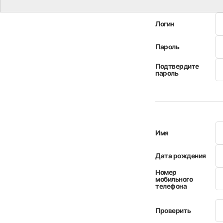
Логин
*
Пароль
*
Подтвердите
пароль
*
Имя
*
Дата рождения
*
Номер
мобильного
телефона
*
이메일
값받기
*
Проверить