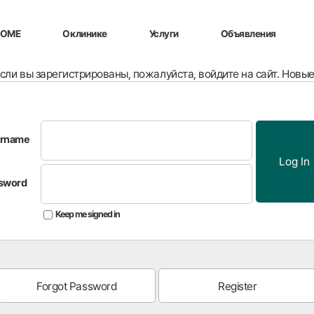
HOME
Оклинике
Услуги
Объявления
Если вы зарегистрированы, пожалуйста, войдите на сайт. Новы
rname
Log In
sword
Keep me signed in
Forgot Password
Register