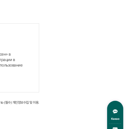
сен» в
трации в
спользование
и т.д.,
ee to (필수) 개인정보수집 및 이용.
етании с
овать
Какао
ующие.