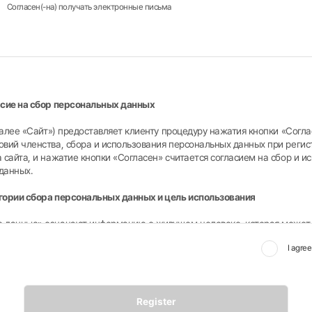
Согласен(-на) получать электронные письма
асие на сбор персональных данных
(далее «Сайт») предоставляет клиенту процедуру нажатия кнопки «Согла
овий членства, сбора и использования персональных данных при регис
 сайта, и нажатие кнопки «Согласен» считается согласием на сбор и и
данных.
гории сбора персональных данных и цель использования
 данные» означают информацию о живущем человеке, которая может
ть данное лицо по таким элементам, как имя, регистрационный номер 
I agr
эту информацию (включая то, что можно легко идентифицировать в соч
ацией, даже если сама по себе эта информация не может идентифицир
о).
орых Сайт собирает и использует персональные данные клиентов, след