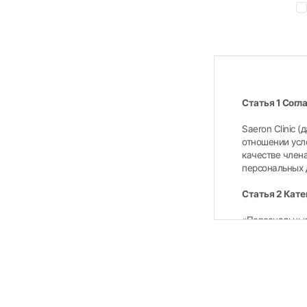
Статья 1 Согл
Saeron Clinic 
отношении усл
качестве члена
персональных 
Статья 2 Кате
«Персональные
идентифицирова
включенным в 
другой информ
конкретное лиц
Цели, для кот