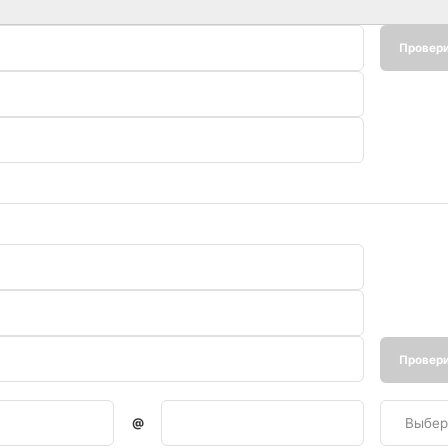
Провер
доступн
Провер
доступн