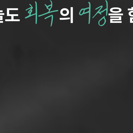
회복
여정
늘도
의
을