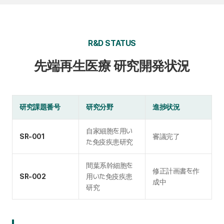
R&D STATUS
先端再生医療 研究開発状況
研究課題番号
研究分野
進捗状況
自家細胞を用い
SR-001
審議完了
た免疫疾患研究
間葉系幹細胞を
修正計画書を作
SR-002
用いた免疫疾患
成中
研究