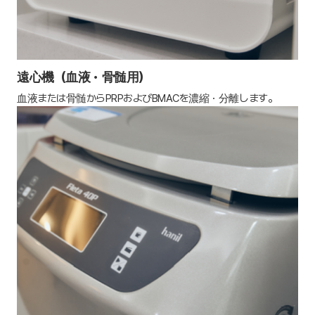
遠心機（血液・骨髄用）
血液または骨髄からPRPおよびBMACを濃縮・分離します。