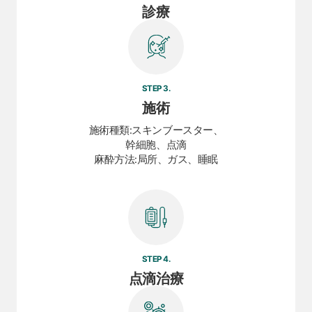
診療
STEP 3.
施術
施術種類:スキンブースター、
幹細胞、点滴
麻酔方法:局所、ガス、睡眠
STEP 4.
点滴治療