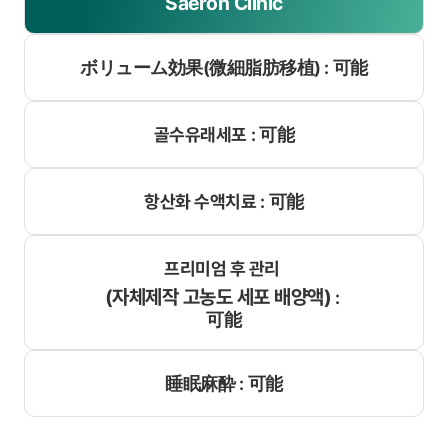
Saeron Clinic
ボリューム効果(微細脂肪移植) :
可能
골수유래세포 :
可能
항산화 수액치료 :
可能
프리미엄 후 관리
(자체제작 고농도 세포 배양액)
:
可能
睡眠麻酔 :
可能