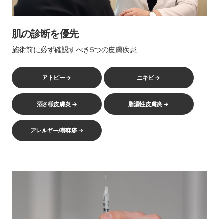
肌の診断を優先
施術前に必ず確認すべき5つの皮膚疾患
アトピー →
ニキビ →
酒さ様皮膚炎 →
脂漏性皮膚炎 →
アレルギー/蕁麻疹 →