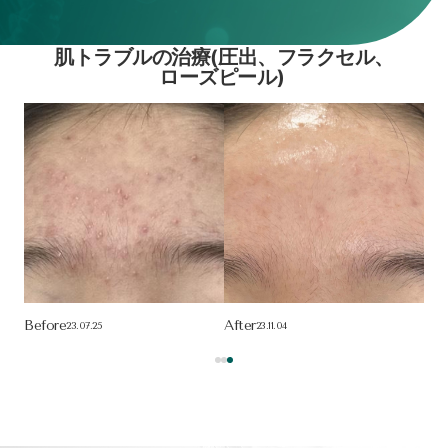
肌の毛穴治療(リジュベルック)
Before
After
Bef
25.02.26
25.03.13