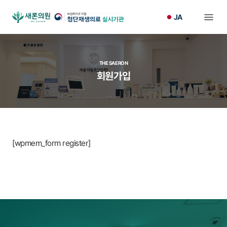
JA
THE SAERON
회원가입
[wpmem_form register]