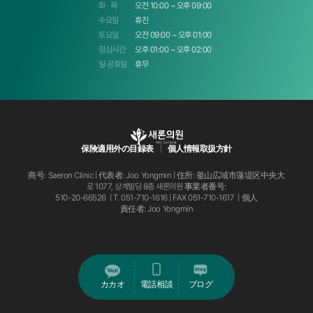
화 · 목
오전 10:00 ~ 오후 09:00
수요일
휴진
토요일
오전 09:00 ~ 오후 01:00
점심시간
오후 01:00 ~ 오후 02:00
일·공휴일
휴무
保険適用外の目録表
個人情報取扱方針
商号: Saeron Clinic | 代表者: Joo Yongmin | 住所: 釜山広域市蓮堤区中央大
로 1077, 상계빌딩 8층 새론의원
事業者番号:
510-20-66526 | T.
051-710-1616
| FAX 051-710-1617 | 個人
責任者: Joo Yongmin
カカオ
電話相談
ブログ