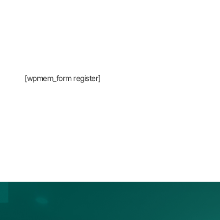
[wpmem_form register]