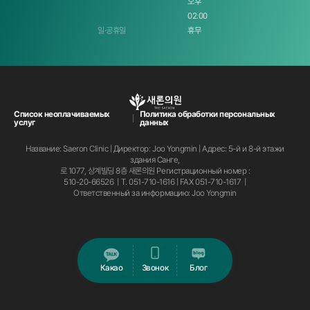
오후
02:00
Однако в случае отказа от хранения файлов cookie некоторые услуги, требующие входа в
систему, будут недоступны.
일·공휴일
휴무
③ Способ отказа от настроек файлов cookie
а. В случае Internet Explorer
웹 브라우저 상단의 도구 메뉴 > 인터넷 옵션 > 개인정보 탭 > 직접 설정
б. В случае Chrome
Список неоплачиваемых
Политика обработки персональных
услуг
данных
웹 브라우저 우측 상단의 메뉴 아이콘 선택 > 설정 > 화면 하단의 고급 설정 표시 >개인정보 섹션의 콘텐츠
설정 버튼 > 쿠키 섹션에서 직접 설정
Название: Saeron Clinic | Директор: Joo Yongmin | Адрес: 5-й и 8-й этажи
Статья 4 Хранение, срок использования и уничтожение персональных данных
здания Санге,
로 1077, 상계빌딩 8층 새론의원
Регистрационный номер :
① Персональные данные клиента уничтожаются незамедлительно при достижении цели
510-20-66526 | T.
051-710-1616
| FAX 051-710-1617 |
сбора и использования, такой как выход из членства, или при наличии запроса на отзыв
Ответственный за информацию: Joo Yongmin
согласия.
Однако, согласно положениям соответствующих законов, таких как «Закон о защите прав
потребителей в электронной коммерции и др.», если необходимо хранить в течение
определенного периода по таким причинам, как подтверждение прав и обязанностей,
связанных с транзакциями, как указано ниже, они хранятся в течение этого периода.
а. Статья 6 «Закона о защите прав потребителей в электронной коммерции и др.»
Какао
Звонок
Блог
- Записи о договоре или отзыве оферты и т.д. : 5 лет
- Записи об оплате и поставке товаров и т.д. : 5 лет