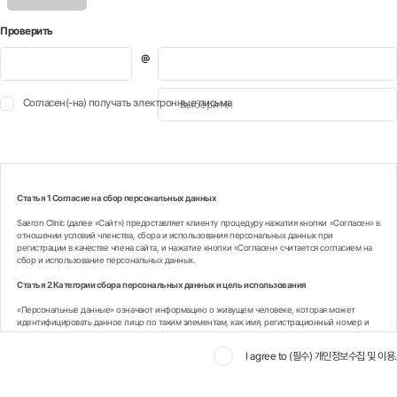
이메일
값받기
доступность
Проверить
*
Согласен(-на) получать электронные письма
Статья 1 Согласие на сбор персональных данных
Saeron Clinic (далее «Сайт») предоставляет клиенту процедуру нажатия кнопки «Согласен» в
отношении условий членства, сбора и использования персональных данных при
регистрации в качестве члена сайта, и нажатие кнопки «Согласен» считается согласием на
сбор и использование персональных данных.
Статья 2 Категории сбора персональных данных и цель использования
«Персональные данные» означают информацию о живущем человеке, которая может
идентифицировать данное лицо по таким элементам, как имя, регистрационный номер и
т.д., включенным в эту информацию (включая то, что можно легко идентифицировать в
сочетании с другой информацией, даже если сама по себе эта информация не может
I agree to (필수) 개인정보수집 및 이용.
идентифицировать конкретное лицо).
Цели, для которых Сайт собирает и использует персональные данные клиентов,
следующие.