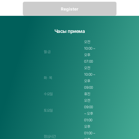
Общая информация о членах
- Время сбора: При заполнении формы ввода
- Обязательные элементы сбора: Имя, контактная информация, электронная почта
Часы приема
- Цель использования: Консультация при использовании услуг
오전
- Срок хранения: Хранение в течение 5 лет
10:00 ~
월·금
Статья 3 Сбор персональных данных с помощью файлов cookie
오후
① Цель использования файлов cookie
07:00
오전
- Предоставление дифференцированной информации в соответствии с областями
интересов человека
10:00 ~
화 · 목
오후
- Анализ частоты доступа или времени посещения и т.д., выявление вкусов и областей
интересов пользователей для использования в качестве меры целевого маркетинга и
09:00
улучшения услуг
수요일
휴진
- Отслеживание информации о купленных товарах и товарах, которые пользователь
오전
просматривал с интересом, для предоставления персонализированных услуг покупок
09:00
토요일
② Эксплуатация и отказ от файлов cookie
~ 오후
01:00
Файлы cookie хранятся на жестком диске компьютера пользователя и идентифицируют
компьютер пользователя, но не идентифицируют пользователя лично.
오후
01:00 ~
Кроме того, клиент может разрешить/отклонить все файлы cookie через настройки веб-
점심시간
браузера или настроить подтверждение каждый раз при сохранении файлов cookie.