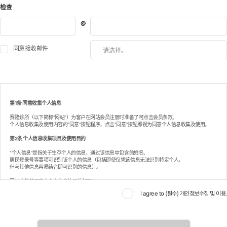
값받기
检查
*
同意接收邮件
第1条 同意收集个人信息
赛隆诊所（以下简称"网站"）为客户在网站会员注册时准备了可点击会员条款、
个人信息收集及使用内容的"同意"按钮程序，点击"同意"按钮即视为同意个人信息收集及使用。
第2条 个人信息收集项目及使用目的
"个人信息"是指关于生存个人的信息，通过该信息中包含的姓名、
居民登录号等事项可识别该个人的信息（包括即使仅凭该信息无法识别特定个人，
但与其他信息容易结合即可识别的信息）。
网站收集使用客户个人信息的目的如下。
I agree to (필수) 개인정보수집 및 이용.
一般会员信息
- 收集时期：填写输入表单时
- 必须收集项目：姓名、联系方式、电子邮件