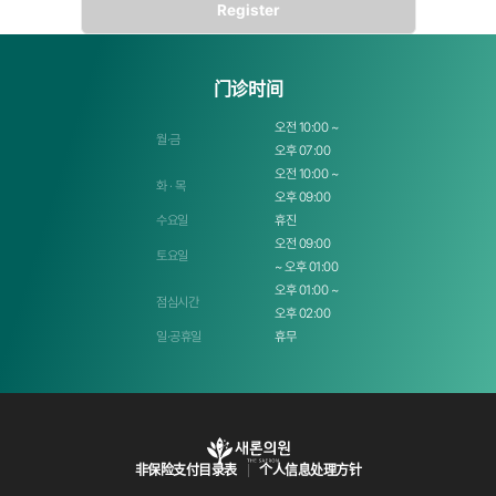
- 使用目的：使用服务时咨询
- 保留期限：保管5年
门诊时间
第3条 通过Cookie收集个人信息
① Cookie使用目的
오전 10:00 ~
월·금
- 根据个人兴趣领域提供差异化信息
오후 07:00
오전 10:00 ~
- 分析访问频率或访问时间等，把握用户的喜好和兴趣领域，作为目标(target)
화 · 목
营销及服务改善的尺度
오후 09:00
수요일
휴진
- 追踪所购买的商品信息和感兴趣浏览的商品，提供个性化购物服务
오전 09:00
토요일
② Cookie运营及拒绝
~ 오후 01:00
Cookie存储在用户的计算机硬盘上，识别用户的计算机，但不识别个人用户。
오후 01:00 ~
점심시간
오후 02:00
此外，客户可以通过网络浏览器设置允许/拒绝所有Cookie，或在每次存储Cookie时进行确认。
일·공휴일
휴무
但是，如果拒绝存储Cookie，则无法使用需要登录的部分服务。
③ Cookie设置拒绝方法
A. Internet Explorer的情况
웹 브라우저 상단의 도구 메뉴 > 인터넷 옵션 > 개인정보 탭 > 직접 설정
非保险支付目录表
个人信息处理方针
B. Chrome的情况