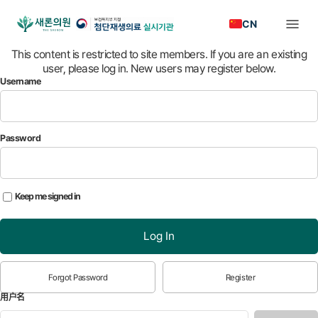
CN
This content is restricted to site members. If you are an existing
user, please log in. New users may register below.
Username
Password
Keep me signed in
Log In
Forgot Password
Register
用户名
*