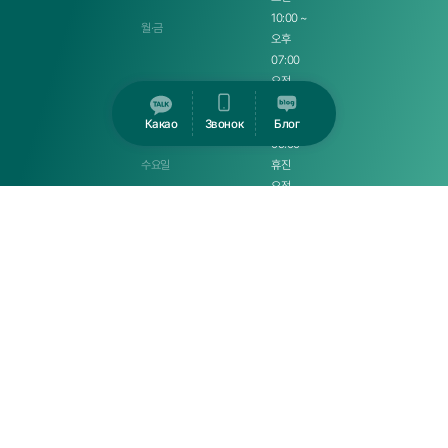
10:00 ~
월·금
오후
07:00
오전
10:00 ~
화 · 목
오후
Какао
Звонок
Блог
09:00
수요일
휴진
오전
09:00
토요일
~ 오후
01:00
오후
01:00 ~
점심시간
오후
02:00
일·공휴일
휴무