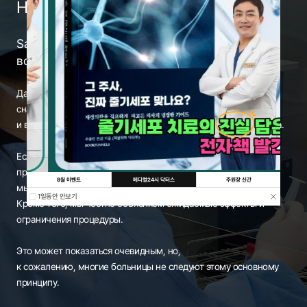
Нет процедур без разбора.
Saeron Clinic
всегда начинает с диагностики.
Даже если пациент хочет провести эту процедуру,
сначала проводим тщательную диагностику
и внимательно оцениваем, действительно ли она необходима.
Если есть медицинская ситуация, которая должна быть
приоритетнее лечения или процедуры,
8월 이벤트
메디컬24시 닥터스
주원장 신간
мы честно информируем об этом в первую очередь.
1일동안 안보기
Кроме того, мы честно объясняем ожидаемые эффекты и
ограничения процедуры.
Это может показаться очевидным, но,
к сожалению, многие больницы не следуют этому основному
принципу.