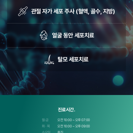
관절 자가 세포 주사
(혈액, 골수, 지방)
얼굴 동안 세포치료
탈모 세포치료
진료시간.
월·금
오전 10:00 ~ 오후 07:00
화 · 목
오전 10:00 ~ 오후 09:00
수요일
휴진