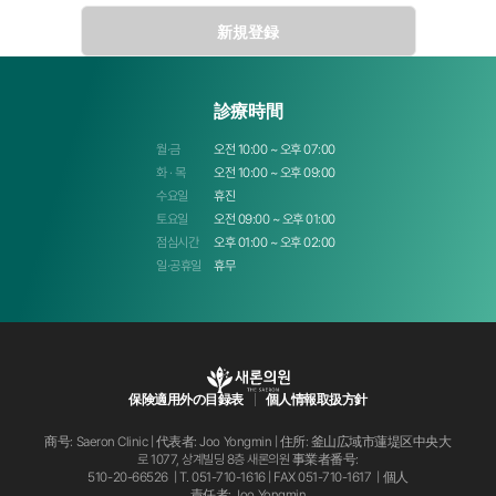
- 収集時期:入力フォーム作成時
- 必須収集項目:氏名、連絡先、メール
- 利用目的:サービス利用時、カウンセリング
診療時間
- 保有期間:5年間保管
월·금
오전 10:00 ~ 오후 07:00
第3条 クッキーによる個人情報収集
화 · 목
오전 10:00 ~ 오후 09:00
① クッキーの使用目的
수요일
휴진
- 個人の関心分野によって差別化された情報を提供
토요일
오전 09:00 ~ 오후 01:00
점심시간
오후 01:00 ~ 오후 02:00
- 接続頻度または訪問時間などを分析し、
利用者の志向と関心分野を把握してターゲットマーケティング及びサービス改善の尺度として活用
일·공휴일
휴무
- 購入した品目に対する情報と関心のある品目を追跡し、
個人に合わせたショッピングサービスを提供
② クッキーの運営及び拒否
クッキーはユーザーのコンピューターハードディスクに保存され、
ユーザーのコンピューターを識別しますが、ユーザーを個人的に識別致しません。
保険適用外の目録表
個人情報取扱方針
また顧客はウェブブラウザに設定を通じて全てのクッキーを許可/拒否したり、
クッキーが保存される度に確認プロセスを設けることが可能です。
商号: Saeron Clinic | 代表者: Joo Yongmin | 住所: 釜山広域市蓮堤区中央大
로 1077, 상계빌딩 8층 새론의원
事業者番号:
ただし、
510-20-66526 | T.
051-710-1616
| FAX 051-710-1617 | 個人
クッキーの保存を拒否する場合はログインが必要な一部サービスは利用することができません。
責任者: Joo Yongmin