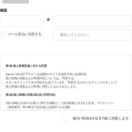
이메일
값받기
確認
*
メール受信に同意する
第1条 個人情報収集に対する同意
Saeron Clinic(以下「サイト」)は顧客がサイト会員加入時に会員約款、
個人情報の収集および利用内容については、「同意する」
ボタンをクリックできる手続きを設けています。「同意する」ボタンをクリックすることで、
個人情報の収集および利用に同意したものとみなします。
第2条 個人情報の収集項目及び利用目的
「個人情報」は生存する個人に関する情報として該当情報に含まれた氏名、マイナンバー
（旅券番号）等の事項で該当個人を識別できる情報
(該当情報だけでは特定個人を識別できなくても他の情報と容易に結合して識別できるものを含む)
を言います。
(필수) 개인정보수집 및 이용 に同意します。
サイトが顧客の個人情報を収集・利用する目的は下記の通りです。
一般会員情報