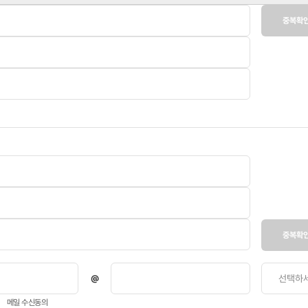
중복확
중복확
메일 수신동의