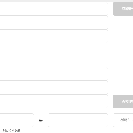
중복확
중복확
메일 수신동의