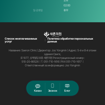
오후
02:00
Однако в случае отказа от хранения файлов cookie некоторые услуги, требующие входа в
систему, будут недоступны.
일·공휴일
휴무
③ Способ отказа от настроек файлов cookie
а. В случае Internet Explorer
웹 브라우저 상단의 도구 메뉴 > 인터넷 옵션 > 개인정보 탭 > 직접 설정
б. В случае Chrome
Список неоплачиваемых
Политика обработки персональных
услуг
данных
웹 브라우저 우측 상단의 메뉴 아이콘 선택 > 설정 > 화면 하단의 고급 설정 표시 >개인정보 섹션의 콘텐츠
설정 버튼 > 쿠키 섹션에서 직접 설정
Название: Saeron Clinic | Директор: Joo Yongmin | Адрес: 5-й и 8-й этажи
Статья 4 Хранение, срок использования и уничтожение персональных данных
здания Санге,
로 1077, 상계빌딩 8층 새론의원
Регистрационный номер :
① Персональные данные клиента уничтожаются незамедлительно при достижении цели
510-20-66526 | T.
051-710-1616
| FAX 051-710-1617 |
сбора и использования, такой как выход из членства, или при наличии запроса на отзыв
Ответственный за информацию: Joo Yongmin
согласия.
Однако, согласно положениям соответствующих законов, таких как «Закон о защите прав
потребителей в электронной коммерции и др.», если необходимо хранить в течение
определенного периода по таким причинам, как подтверждение прав и обязанностей,
связанных с транзакциями, как указано ниже, они хранятся в течение этого периода.
а. Статья 6 «Закона о защите прав потребителей в электронной коммерции и др.»
Какао
Звонок
Блог
- Записи о договоре или отзыве оферты и т.д. : 5 лет
- Записи об оплате и поставке товаров и т.д. : 5 лет