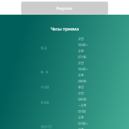
Общая информация о членах
- Время сбора: При заполнении формы ввода
- Обязательные элементы сбора: Имя, контактная информация, электронная почта
Часы приема
- Цель использования: Консультация при использовании услуг
오전
- Срок хранения: Хранение в течение 5 лет
10:00 ~
월·금
Статья 3 Сбор персональных данных с помощью файлов cookie
오후
① Цель использования файлов cookie
07:00
오전
- Предоставление дифференцированной информации в соответствии с областями
интересов человека
10:00 ~
화 · 목
오후
- Анализ частоты доступа или времени посещения и т.д., выявление вкусов и областей
интересов пользователей для использования в качестве меры целевого маркетинга и
09:00
улучшения услуг
수요일
휴진
- Отслеживание информации о купленных товарах и товарах, которые пользователь
오전
просматривал с интересом, для предоставления персонализированных услуг покупок
09:00
토요일
② Эксплуатация и отказ от файлов cookie
~ 오후
01:00
Файлы cookie хранятся на жестком диске компьютера пользователя и идентифицируют
компьютер пользователя, но не идентифицируют пользователя лично.
오후
01:00 ~
Кроме того, клиент может разрешить/отклонить все файлы cookie через настройки веб-
점심시간
браузера или настроить подтверждение каждый раз при сохранении файлов cookie.