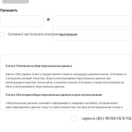
이메일
값받기
доступность
Проверить
*
Согласен(-на) получать электронные письма
Статья 1 Согласие на сбор персональных данных
Saeron Clinic (далее «Сайт») предоставляет клиенту процедуру нажатия кнопки «Согласен» в
отношении условий членства, сбора и использования персональных данных при
регистрации в качестве члена сайта, и нажатие кнопки «Согласен» считается согласием на
сбор и использование персональных данных.
Статья 2 Категории сбора персональных данных и цель использования
«Персональные данные» означают информацию о живущем человеке, которая может
идентифицировать данное лицо по таким элементам, как имя, регистрационный номер и
т.д., включенным в эту информацию (включая то, что можно легко идентифицировать в
сочетании с другой информацией, даже если сама по себе эта информация не может
I agree to (필수) 개인정보수집 및 이용.
идентифицировать конкретное лицо).
Цели, для которых Сайт собирает и использует персональные данные клиентов,
следующие.