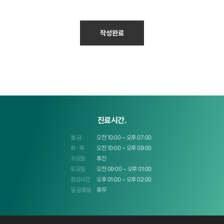
제3조 쿠키에 의한 개인정보 수집
① 쿠키의 사용목적
작성완료
- 개인의 관심 분야에 따라 차별화된 정보를 제공
- 접속빈도 또는 방문시간 등을 분석하고 이용자의 취향과 관심분야를 파악하여 타겟
(target) 마케팅 및 서비스 개선의 척도로 활용
- 쇼핑한 품목들에 대한 정보와 관심있게 둘러본 품목을 추적하여 개인 맞춤 쇼핑서비스
제공
② 쿠키의 운영 및 거부
쿠키는 사용자의 컴퓨터 하드디스크에 저장되며, 사용자의 컴퓨터는 식별하지만
사용자를 개인적으로 식별하지는 않습니다.
또한 고객은 웹브라우저에 설정을 통해 모든 쿠키를 허용/거부하거나, 쿠키가 저장될
때마다 확인을 거치도록 할 수 있습니다.
진료시간.
단, 쿠키의 저장을 거부할 경우에는 로그인이 필요한 일부 서비스는 이용할 수 없습니다.
③ 쿠키 설정 거부 방법
월·금
오전 10:00 ~ 오후 07:00
화 · 목
오전 10:00 ~ 오후 09:00
가. Internet Explorer의 경우
웹 브라우저 상단의 도구 메뉴 > 인터넷 옵션 > 개인정보 탭 > 직접 설정
수요일
휴진
토요일
오전 09:00 ~ 오후 01:00
나. Chrome의 경우
웹 브라우저 우측 상단의 메뉴 아이콘 선택 > 설정 > 화면 하단의 고급 설정 표시 >
점심시간
오후 01:00 ~ 오후 02:00
개인정보 섹션의 콘텐츠 설정 버튼 > 쿠키 섹션에서 직접 설정
일·공휴일
휴무
제4조 개인정보의 보유 및 이용기간 및 파기
① 고객의 개인정보는 회원탈퇴 등 수집 및 이용목적이 달성되거나 동의철회 요청이 있는
경우 지체없이 파기됩니다.